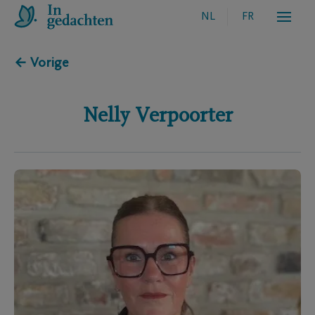
NL
FR
← Vorige
Nelly
Verpoorter