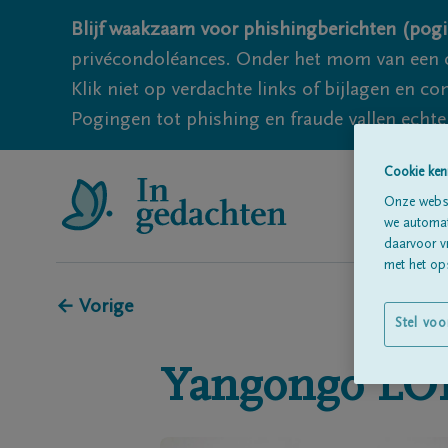
Blijf waakzaam voor phishingberichten (pogi
privécondoléances. Onder het mom van een c
Klik niet op verdachte links of bijlagen en 
Pogingen tot phishing en fraude vallen echter
Cookie ken
Onze websi
we automati
daarvoor v
met het ops
← Vorige
Stel voo
Yangongo
LO