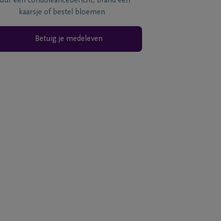
tuur een condoléancebericht, brand een
kaarsje of bestel bloemen
Betuig je medeleven