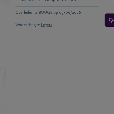
Geboren te
Kalenda
op
28/05/1956
S
Overleden te
BOUGE
op
09/06/2026
Woonachtig te
Loyers