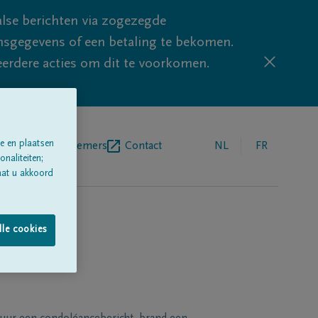
lse berichten via zogezegde
sgegevens of een betaling te bekomen.
eerdere acties om dit te voorkomen.
e en plaatsen
egrafenisondernemers
Contact
NL
FR
naliteiten;
aat u akkoord
lle cookies