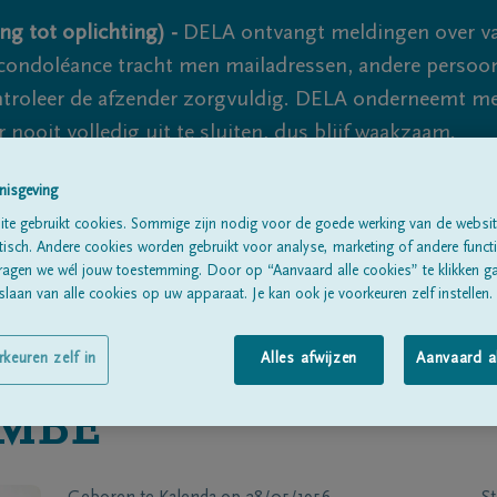
ng tot oplichting) -
DELA ontvangt meldingen over va
ondoléance tracht men mailadressen, andere persoon
controleer de afzender zorgvuldig. DELA onderneemt m
 nooit volledig uit te sluiten, dus blijf waakzaam.
nisgeving
te gebruikt cookies. Sommige zijn nodig voor de goede werking van de websit
Alle rouwberichten
Over ons
B
sch. Andere cookies worden gebruikt voor analyse, marketing of andere functio
ragen we wél jouw toestemming. Door op “Aanvaard alle cookies” te klikken g
laan van alle cookies op uw apparaat. Je kan ook je voorkeuren zelf instellen.
rkeuren zelf in
Alles afwijzen
Aanvaard a
MBE