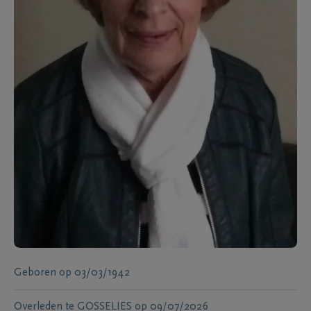
Geboren
op
03/03/1942
Overleden te
GOSSELIES
op
09/07/2026