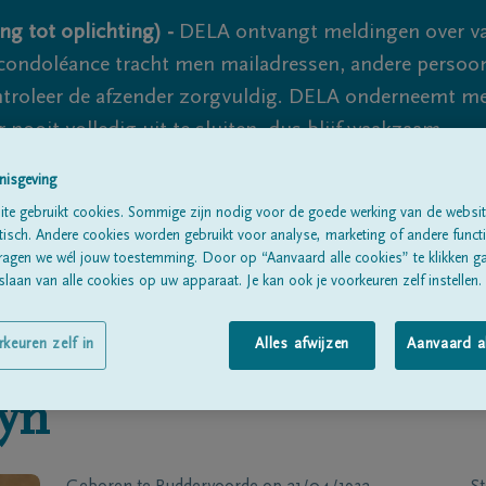
ng tot oplichting) -
DELA ontvangt meldingen over va
ondoléance tracht men mailadressen, andere persoon
controleer de afzender zorgvuldig. DELA onderneemt m
 nooit volledig uit te sluiten, dus blijf waakzaam.
nisgeving
te gebruikt cookies. Sommige zijn nodig voor de goede werking van de websit
Alle rouwberichten
Over ons
B
sch. Andere cookies worden gebruikt voor analyse, marketing of andere functio
ragen we wél jouw toestemming. Door op “Aanvaard alle cookies” te klikken g
laan van alle cookies op uw apparaat. Je kan ook je voorkeuren zelf instellen.
rkeuren zelf in
Alles afwijzen
Aanvaard a
eyn