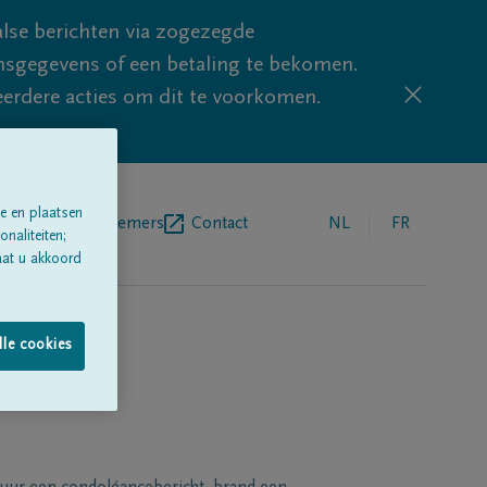
lse berichten via zogezegde
sgegevens of een betaling te bekomen.
eerdere acties om dit te voorkomen.
e en plaatsen
egrafenisondernemers
Contact
NL
FR
naliteiten;
aat u akkoord
lle cookies