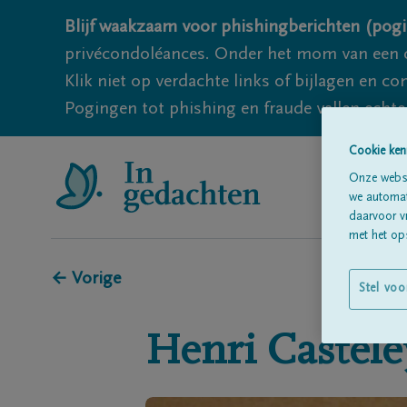
Blijf waakzaam voor phishingberichten (pogi
privécondoléances. Onder het mom van een c
Klik niet op verdachte links of bijlagen en 
Pogingen tot phishing en fraude vallen echter
Cookie ken
Onze websi
we automati
daarvoor v
met het ops
← Vorige
Stel voo
Henri
Castel