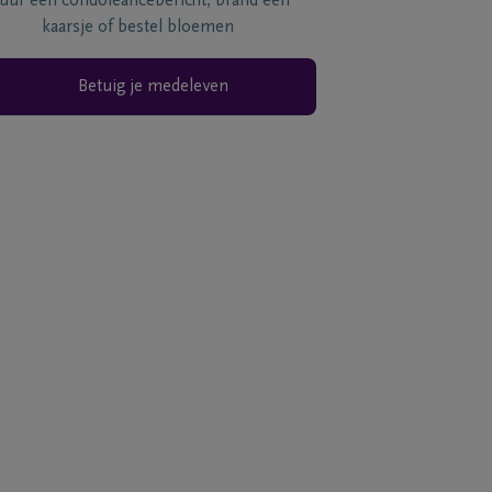
tuur een condoléancebericht, brand een
kaarsje of bestel bloemen
Betuig je medeleven