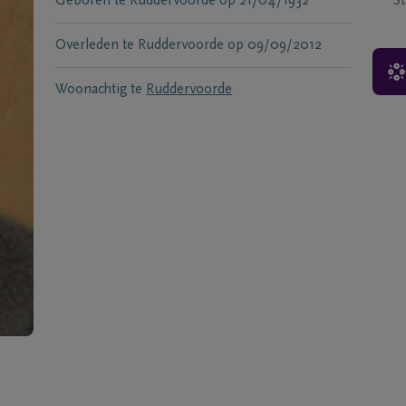
Geboren te
Ruddervoorde
op
21/04/1932
S
Overleden te
Ruddervoorde
op
09/09/2012
Woonachtig te
Ruddervoorde