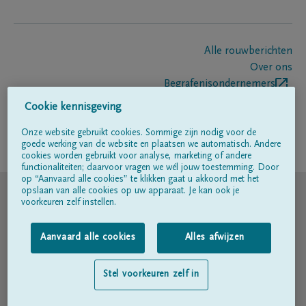
Alle rouwberichten
Over ons
Begrafenisondernemers
Contact
Cookie kennisgeving
Onze website gebruikt cookies. Sommige zijn nodig voor de
goede werking van de website en plaatsen we automatisch. Andere
Volg ons op
cookies worden gebruikt voor analyse, marketing of andere
functionaliteiten; daarvoor vragen we wél jouw toestemming. Door
op “Aanvaard alle cookies” te klikken gaat u akkoord met het
© DELA
opslaan van alle cookies op uw apparaat. Je kan ook je
voorkeuren zelf instellen.
Gebruiksvoorwaarden
Aanvaard alle cookies
Alles afwijzen
Privacyverklaring
Stel voorkeuren zelf in
Toegankelijkheidsverklaring