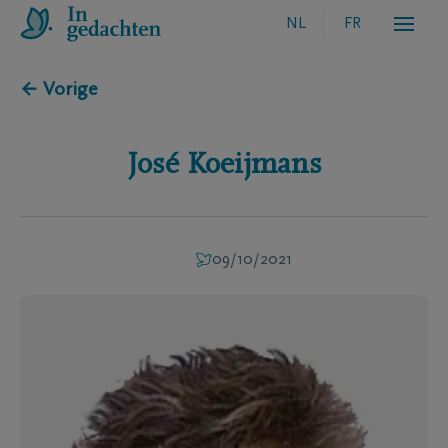
NL
FR
← Vorige
José
Koeijmans
09/10/2021