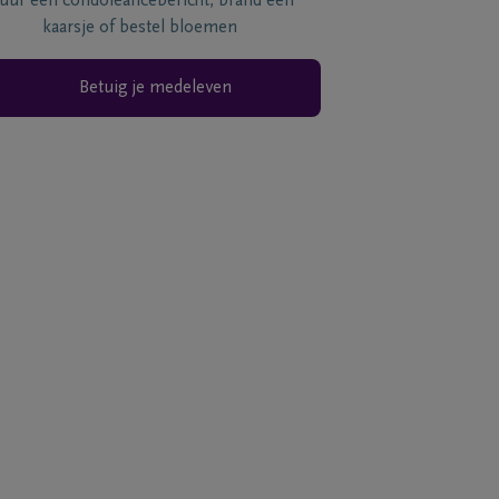
tuur een condoléancebericht, brand een
kaarsje of bestel bloemen
Betuig je medeleven