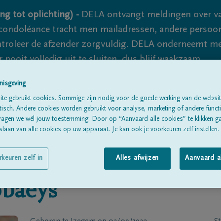
ng tot oplichting) -
DELA ontvangt meldingen over va
ondoléance tracht men mailadressen, andere persoon
controleer de afzender zorgvuldig. DELA onderneemt m
 nooit volledig uit te sluiten, dus blijf waakzaam.
nisgeving
te gebruikt cookies. Sommige zijn nodig voor de goede werking van de websit
Alle rouwberichten
Over ons
B
sch. Andere cookies worden gebruikt voor analyse, marketing of andere functio
ragen we wél jouw toestemming. Door op “Aanvaard alle cookies” te klikken g
laan van alle cookies op uw apparaat. Je kan ook je voorkeuren zelf instellen.
rkeuren zelf in
Alles afwijzen
Aanvaard a
baeys