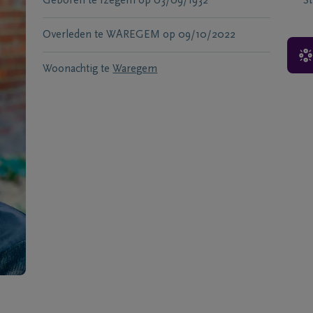
Geboren te
Izegem
op
03/09/1932
S
Overleden te
WAREGEM
op
09/10/2022
Woonachtig te
Waregem