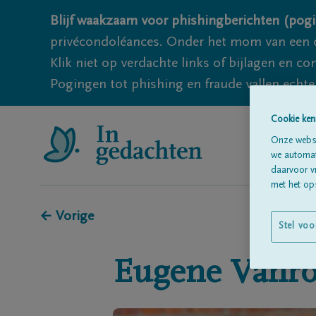
Blijf waakzaam voor phishingberichten (pogi
privécondoléances. Onder het mom van een c
Klik niet op verdachte links of bijlagen en 
Pogingen tot phishing en fraude vallen echter
Cookie ken
Onze websi
we automati
daarvoor v
met het ops
← Vorige
Stel voo
Eugene
Vanro