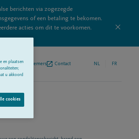
lse berichten via zogezegde
sgegevens of een betaling te bekomen.
eerdere acties om dit te voorkomen.
e en plaatsen
egrafenisondernemers
Contact
NL
FR
naliteiten;
aat u akkoord
lle cookies