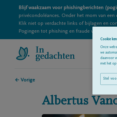
Blijf waakzaam voor phishingberichten (pogi
privécondoléances. Onder het mom van een c
Klik niet op verdachte links of bijlagen en 
Pogingen tot phishing en fraude vallen echter
Cookie ken
Onze websi
we automati
daarvoor v
met het ops
Stel voo
← Vorige
Albertus
Vano