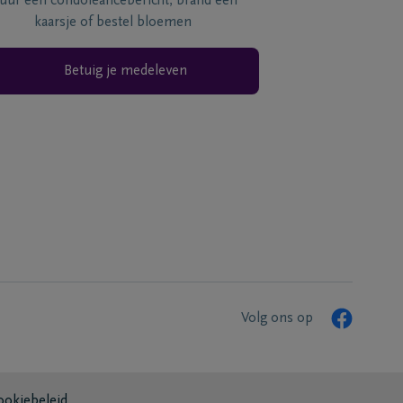
tuur een condoléancebericht, brand een
kaarsje of bestel bloemen
Betuig je medeleven
Volg ons op
ookiebeleid