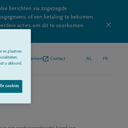
lse berichten via zogezegde
sgegevens of een betaling te bekomen.
eerdere acties om dit te voorkomen.
e en plaatsen
naliteiten;
egrafenisondernemers
Contact
NL
FR
aat u akkoord
lle cookies