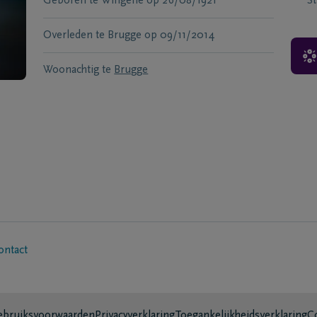
Geboren te
Wingene
op
26/08/1921
S
Overleden te
Brugge
op
09/11/2014
Woonachtig te
Brugge
ontact
bruiksvoorwaarden
Privacyverklaring
Toegankelijkheidsverklaring
C