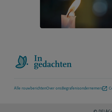
Alle rouwberichten
Over ons
Begrafenisondernemers
C
© DELA
Ge