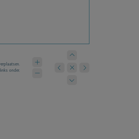
verplaatsen.
links onder.