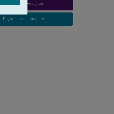
Rouwregister
Digitaal kaarsje branden