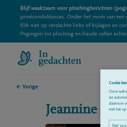
Blijf waakzaam voor phishingberichten (pogi
privécondoléances. Onder het mom van een c
Klik niet op verdachte links of bijlagen en 
Pogingen tot phishing en fraude vallen echter
Cookie ken
← Vorige
Onze websi
we automati
daarvoor v
Jeannine
HE
met het ops
Stel voo