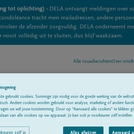
ng tot oplichting) -
DELA ontvangt meldingen over va
ondoléance tracht men mailadressen, andere persoon
controleer de afzender zorgvuldig. DELA onderneemt m
 nooit volledig uit te sluiten, dus blijf waakzaam.
Alle rouwberichten
Over ons
B
nisgeving
te gebruikt cookies. Sommige zijn nodig voor de goede werking van de websit
sch. Andere cookies worden gebruikt voor analyse, marketing of andere functio
ragen we wél jouw toestemming. Door op “Aanvaard alle cookies” te klikken g
UZE
laan van alle cookies op uw apparaat. Je kan ook je voorkeuren zelf instellen.
rkeuren zelf in
Alles afwijzen
Aanvaard a