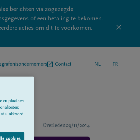
lse berichten via zogezegde
sgegevens of een betaling te bekomen.
eerdere acties om dit te voorkomen.
egrafenisondernemers
Contact
NL
FR
e en plaatsen
naliteiten;
aat u akkoord
Overleden
09/11/2014
lle cookies