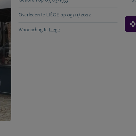
Geboren
op
07/05/1933
S
Overleden te
LIÈGE
op
09/11/2022
Woonachtig te
Liege