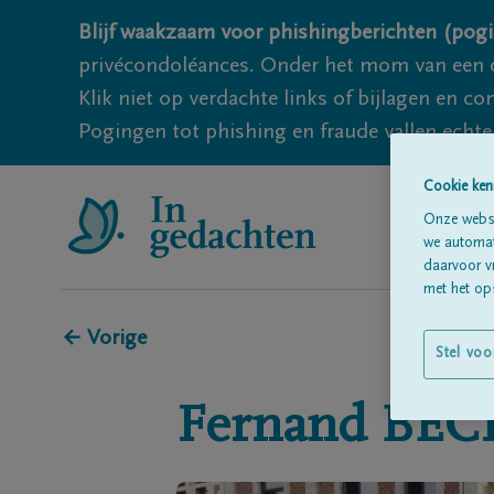
Blijf waakzaam voor phishingberichten (pogi
privécondoléances. Onder het mom van een c
Klik niet op verdachte links of bijlagen en 
Pogingen tot phishing en fraude vallen echter
Cookie ken
Onze websi
we automati
daarvoor v
met het ops
← Vorige
Stel voo
Fernand
BEC