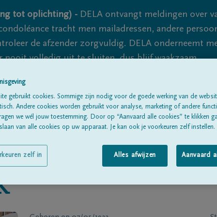
ng tot oplichting) -
DELA ontvangt meldingen over va
ondoléance tracht men mailadressen, andere persoon
controleer de afzender zorgvuldig. DELA onderneemt m
 nooit volledig uit te sluiten, dus blijf waakzaam.
nisgeving
te gebruikt cookies. Sommige zijn nodig voor de goede werking van de websit
Alle rouwberichten
Over ons
B
sch. Andere cookies worden gebruikt voor analyse, marketing of andere functio
ragen we wél jouw toestemming. Door op “Aanvaard alle cookies” te klikken g
laan van alle cookies op uw apparaat. Je kan ook je voorkeuren zelf instellen.
rkeuren zelf in
Alles afwijzen
Aanvaard a
K