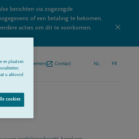
lse berichten via zogezegde
sgegevens of een betaling te bekomen.
eerdere acties om dit te voorkomen.
e en plaatsen
egrafenisondernemers
Contact
NL
FR
naliteiten;
aat u akkoord
lle cookies