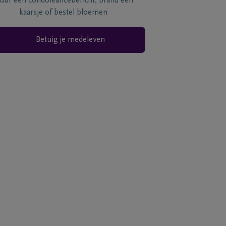
tuur een condoléancebericht, brand een
kaarsje of bestel bloemen
Betuig je medeleven