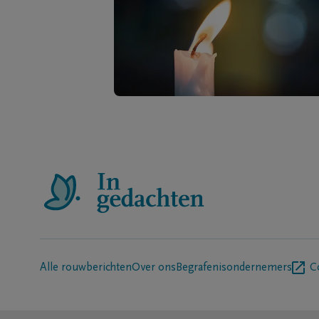
Alle rouwberichten
Over ons
Begrafenisondernemers
C