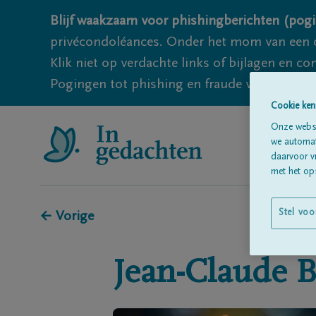
Blijf waakzaam voor phishingberichten (pogi
privécondoléances. Onder het mom van een c
Klik niet op verdachte links of bijlagen en 
Pogingen tot phishing en fraude vallen echter
Cookie ken
Onze websi
we automati
daarvoor v
met het ops
Stel voo
← Vorige
Jean-Claude