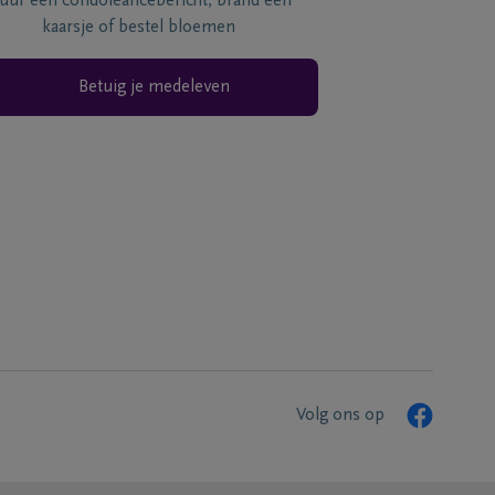
tuur een condoléancebericht, brand een
kaarsje of bestel bloemen
Betuig je medeleven
Volg ons op