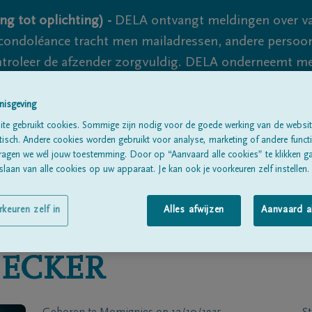
ng tot oplichting) -
DELA ontvangt meldingen over va
ondoléance tracht men mailadressen, andere persoon
controleer de afzender zorgvuldig. DELA onderneemt m
 nooit volledig uit te sluiten, dus blijf waakzaam.
nisgeving
te gebruikt cookies. Sommige zijn nodig voor de goede werking van de websit
sch. Andere cookies worden gebruikt voor analyse, marketing of andere functio
Alle rouwberichten
Over ons
B
ragen we wél jouw toestemming. Door op “Aanvaard alle cookies” te klikken g
laan van alle cookies op uw apparaat. Je kan ook je voorkeuren zelf instellen.
rkeuren zelf in
Alles afwijzen
Aanvaard a
BECKER