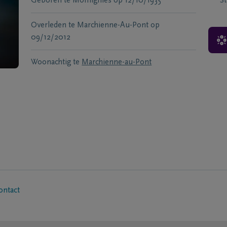
Geboren te
Momignies
op
12/10/1935
S
Overleden te
Marchienne-Au-Pont
op
09/12/2012
Woonachtig te
Marchienne-au-Pont
ontact