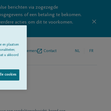
lse berichten via zogezegde
sgegevens of een betaling te bekomen.
eerdere acties om dit te voorkomen.
e en plaatsen
naliteiten;
egrafenisondernemers
Contact
NL
FR
aat u akkoord
lle cookies