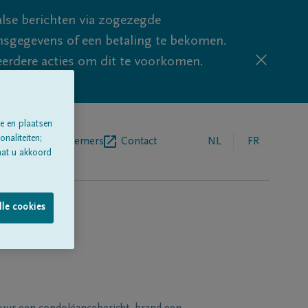
lse berichten via zogezegde
sgegevens of een betaling te bekomen.
eerdere acties om dit te voorkomen.
e en plaatsen
naliteiten;
egrafenisondernemers
Contact
NL
FR
aat u akkoord
lle cookies