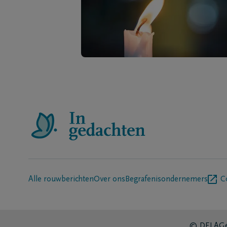
Alle rouwberichten
Over ons
Begrafenisondernemers
C
© DELA
Ge