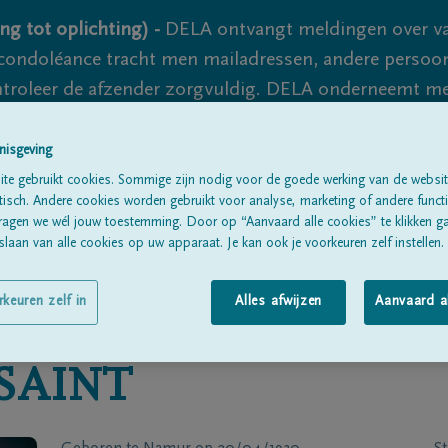
ng tot oplichting) -
DELA ontvangt meldingen over va
ondoléance tracht men mailadressen, andere persoon
controleer de afzender zorgvuldig. DELA onderneemt m
 nooit volledig uit te sluiten, dus blijf waakzaam.
nisgeving
te gebruikt cookies. Sommige zijn nodig voor de goede werking van de websit
sch. Andere cookies worden gebruikt voor analyse, marketing of andere functio
Alle rouwberichten
Over ons
B
ragen we wél jouw toestemming. Door op “Aanvaard alle cookies” te klikken g
laan van alle cookies op uw apparaat. Je kan ook je voorkeuren zelf instellen.
rkeuren zelf in
Alles afwijzen
Aanvaard a
SAINT