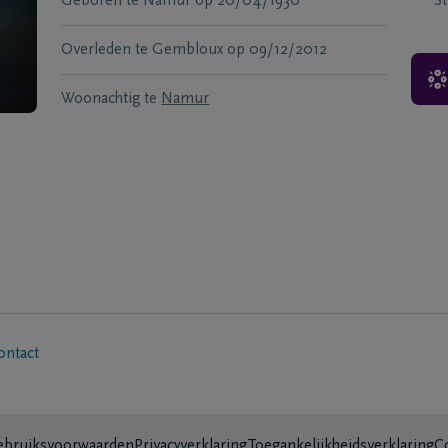
Geboren te
Namur
op
20/04/1930
S
Overleden te
Gembloux
op
09/12/2012
Woonachtig te
Namur
ontact
bruiksvoorwaarden
Privacyverklaring
Toegankelijkheidsverklaring
C