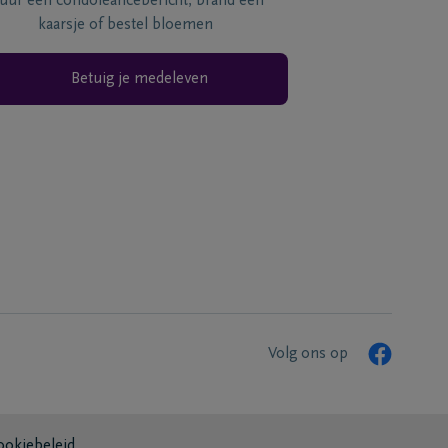
tuur een condoléancebericht, brand een
kaarsje of bestel bloemen
Betuig je medeleven
Volg ons op
ookiebeleid