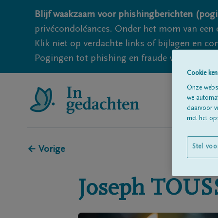
Blijf waakzaam voor phishingberichten (pogi
privécondoléances. Onder het mom van een c
Klik niet op verdachte links of bijlagen en 
Pogingen tot phishing en fraude vallen echter
Cookie ken
Onze websi
we automati
daarvoor v
met het ops
Stel voo
← Vorige
Joseph
TOUS