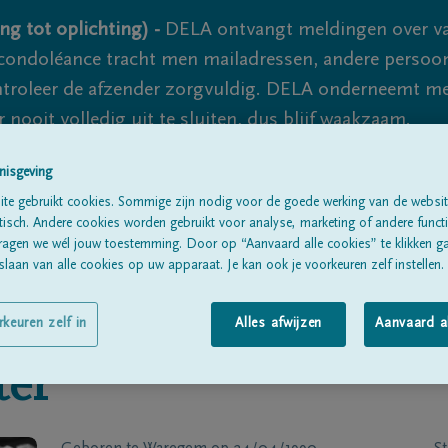
ng tot oplichting) -
DELA ontvangt meldingen over va
ondoléance tracht men mailadressen, andere persoon
controleer de afzender zorgvuldig. DELA onderneemt m
 nooit volledig uit te sluiten, dus blijf waakzaam.
nisgeving
te gebruikt cookies. Sommige zijn nodig voor de goede werking van de websit
Alle rouwberichten
Over ons
B
sch. Andere cookies worden gebruikt voor analyse, marketing of andere functio
ragen we wél jouw toestemming. Door op “Aanvaard alle cookies” te klikken g
laan van alle cookies op uw apparaat. Je kan ook je voorkeuren zelf instellen.
rkeuren zelf in
Alles afwijzen
Aanvaard a
ter