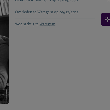
Geboren te
Waregem
op
24/04/1990
S
Overleden te
Waregem
op
09/12/2012
Woonachtig te
Waregem