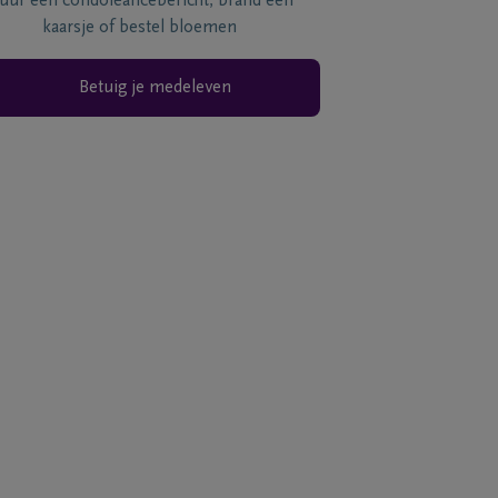
tuur een condoléancebericht, brand een
kaarsje of bestel bloemen
Betuig je medeleven