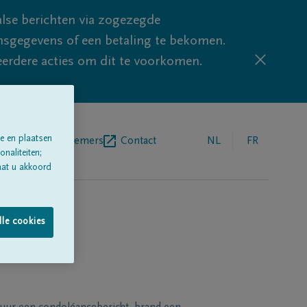
lse berichten via zogezegde
sgegevens of een betaling te bekomen.
eerdere acties om dit te voorkomen.
e en plaatsen
egrafenisondernemers
Contact
NL
FR
naliteiten;
aat u akkoord
lle cookies