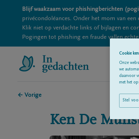
Blijf waakzaam voor phishingberichten (pogi
privécondoléances. Onder het mom van een c
Klik niet op verdachte links of bijlagen en 
Pogingen tot phishing en fraude vallen echter
Cookie ken
Onze websi
we automati
daarvoor v
met het ops
← Vorige
Stel voo
Ken
De Muns