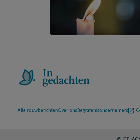
Alle rouwberichten
Over ons
Begrafenisondernemers
C
© DELA
Ge