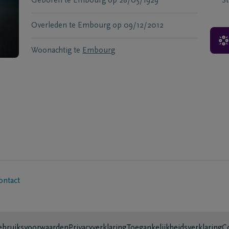
Geboren te
Embourg
op
28/05/1929
S
Overleden te
Embourg
op
09/12/2012
Woonachtig te
Embourg
ontact
bruiksvoorwaarden
Privacyverklaring
Toegankelijkheidsverklaring
C