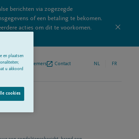
lse berichten via zogezegde
sgegevens of een betaling te bekomen.
eerdere acties om dit te voorkomen.
e en plaatsen
naliteiten;
egrafenisondernemers
Contact
NL
FR
aat u akkoord
lle cookies