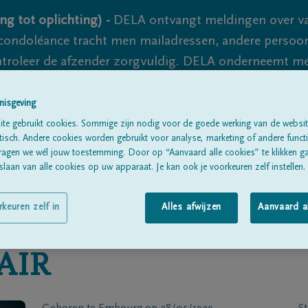
ng tot oplichting) -
DELA ontvangt meldingen over va
ondoléance tracht men mailadressen, andere persoon
controleer de afzender zorgvuldig. DELA onderneemt m
 nooit volledig uit te sluiten, dus blijf waakzaam.
nisgeving
te gebruikt cookies. Sommige zijn nodig voor de goede werking van de websit
sch. Andere cookies worden gebruikt voor analyse, marketing of andere functio
Alle rouwberichten
Over ons
B
ragen we wél jouw toestemming. Door op “Aanvaard alle cookies” te klikken g
laan van alle cookies op uw apparaat. Je kan ook je voorkeuren zelf instellen.
rkeuren zelf in
Alles afwijzen
Aanvaard a
AIR