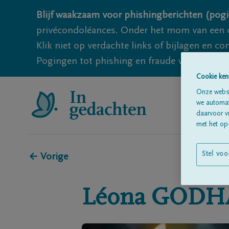
Blijf waakzaam voor phishingberichten (pogi
privécondoléances. Onder het mom van een c
Klik niet op verdachte links of bijlagen en 
Pogingen tot phishing en fraude vallen echter
Cookie ken
Onze websi
we automati
daarvoor v
met het ops
Stel voo
← Vorige
Léona
GODH