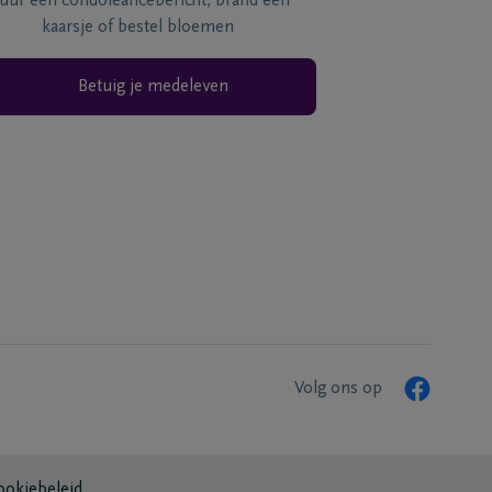
tuur een condoléancebericht, brand een
kaarsje of bestel bloemen
Betuig je medeleven
Volg ons op
ookiebeleid