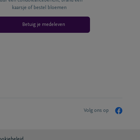
tuur een condoléancebericht, brand een
kaarsje of bestel bloemen
Betuig je medeleven
Volg ons op
ookiebeleid