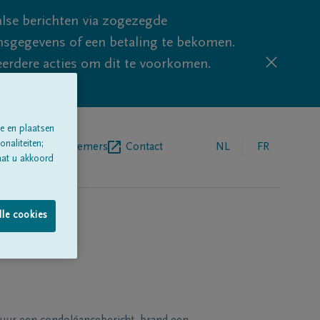
lse berichten via zogezegde
sgegevens of een betaling te bekomen.
eerdere acties om dit te voorkomen.
e en plaatsen
naliteiten;
egrafenisondernemers
Contact
NL
FR
aat u akkoord
lle cookies