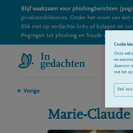
Blijf waakzaam voor phishingberichten (pogi
privécondoléances. Onder het mom van een c
Klik niet op verdachte links of bijlagen en 
Pogingen tot phishing en fraude vallen echter
Cookie ken
Onze websi
we automati
daarvoor v
met het ops
Stel voo
← Vorige
Marie-Claude