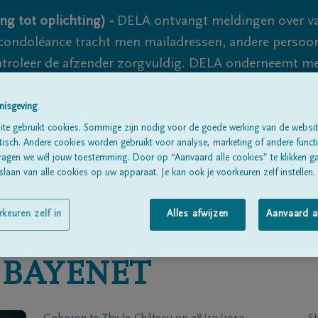
ng tot oplichting) -
DELA ontvangt meldingen over va
ondoléance tracht men mailadressen, andere persoon
controleer de afzender zorgvuldig. DELA onderneemt m
 nooit volledig uit te sluiten, dus blijf waakzaam.
nisgeving
te gebruikt cookies. Sommige zijn nodig voor de goede werking van de websit
sch. Andere cookies worden gebruikt voor analyse, marketing of andere functio
Alle rouwberichten
Over ons
B
ragen we wél jouw toestemming. Door op “Aanvaard alle cookies” te klikken g
laan van alle cookies op uw apparaat. Je kan ook je voorkeuren zelf instellen.
rkeuren zelf in
Alles afwijzen
Aanvaard a
BAYENET