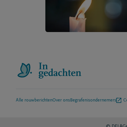
Alle rouwberichten
Over ons
Begrafenisondernemers
C
© DELA
Ge