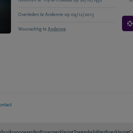
Geboren te
Thy-le-Château
op
28/10/1952
S
Overleden te
Andenne
op
09/12/2013
Woonachtig te
Andenne
ontact
bruiksvoorwaarden
Privacyverklaring
Toegankelijkheidsverklaring
C