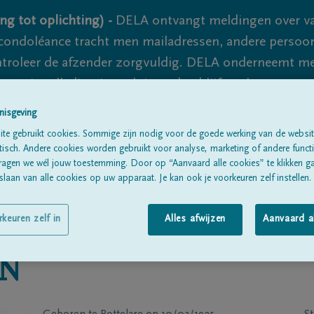
ng tot oplichting) -
DELA ontvangt meldingen over va
ondoléance tracht men mailadressen, andere persoon
controleer de afzender zorgvuldig. DELA onderneemt m
 nooit volledig uit te sluiten, dus blijf waakzaam.
nisgeving
te gebruikt cookies. Sommige zijn nodig voor de goede werking van de websit
Alle rouwberichten
Over ons
B
sch. Andere cookies worden gebruikt voor analyse, marketing of andere functio
ragen we wél jouw toestemming. Door op “Aanvaard alle cookies” te klikken g
laan van alle cookies op uw apparaat. Je kan ook je voorkeuren zelf instellen.
rkeuren zelf in
Alles afwijzen
Aanvaard a
N