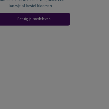
tuur een condoléancebericht, brand een
kaarsje of bestel bloemen
Betuig je medeleven