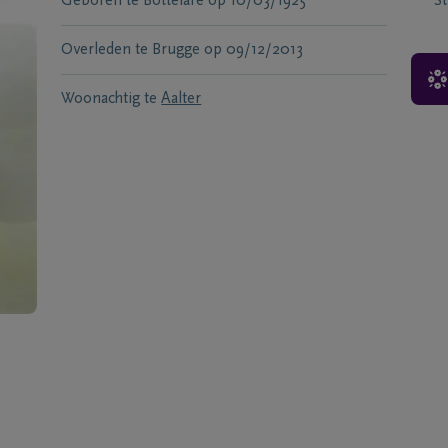
Geboren te
Bottelare
op
10/03/1925
S
Overleden te
Brugge
op
09/12/2013
Woonachtig te
Aalter