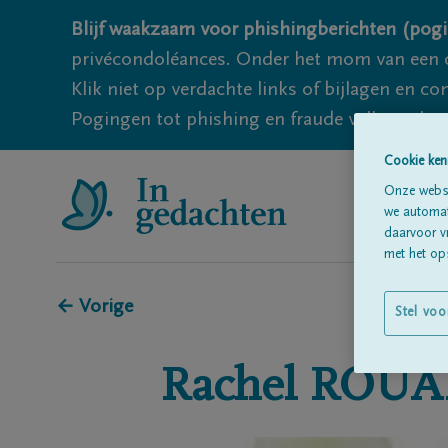
Blijf waakzaam voor phishingberichten (pogi
privécondoléances. Onder het mom van een c
Klik niet op verdachte links of bijlagen en 
Pogingen tot phishing en fraude vallen echter
Cookie ken
Onze websi
we automati
daarvoor v
met het ops
← Vorige
Stel voo
Rachel
ROUA