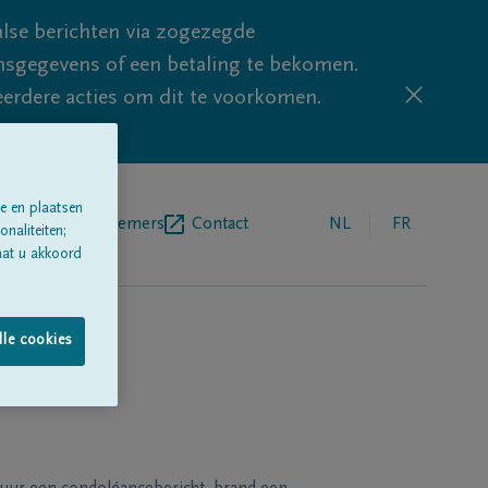
lse berichten via zogezegde
sgegevens of een betaling te bekomen.
eerdere acties om dit te voorkomen.
e en plaatsen
egrafenisondernemers
Contact
NL
FR
naliteiten;
aat u akkoord
lle cookies