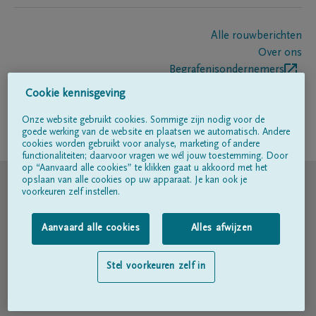
Alle rouwberichten
Over ons
Begrafenisondernemers
Contact
Cookie kennisgeving
Onze website gebruikt cookies. Sommige zijn nodig voor de
goede werking van de website en plaatsen we automatisch. Andere
Volg ons op
cookies worden gebruikt voor analyse, marketing of andere
functionaliteiten; daarvoor vragen we wél jouw toestemming. Door
op “Aanvaard alle cookies” te klikken gaat u akkoord met het
© DELA
opslaan van alle cookies op uw apparaat. Je kan ook je
voorkeuren zelf instellen.
Gebruiksvoorwaarden
Aanvaard alle cookies
Alles afwijzen
Privacyverklaring
Stel voorkeuren zelf in
Toegankelijkheidsverklaring
Cookiebeleid