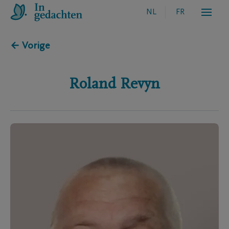
NL
FR
← Vorige
Roland
Revyn