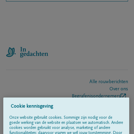
Alle rouwberichten
Over ons
Begrafenisondernemers
Contact
Cookie kennisgeving
Onze website gebruikt cookies. Sommige zijn nodig voor de
goede werking van de website en plaatsen we automatisch. Andere
Volg ons op
cookies worden gebruikt voor analyse, marketing of andere
functionaliteiten; daarvoor vragen we wél jouw toestemming. Door