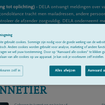
ng tot oplichting) -
DELA ontvangt meldingen over va
ondoléance tracht men mailadressen, andere persoon
controleer de afzender zorgvuldig. DELA onderneemt m
 nooit volledig uit te sluiten, dus blijf waakzaam.
nisgeving
te gebruikt cookies. Sommige zijn nodig voor de goede werking van de websit
sch. Andere cookies worden gebruikt voor analyse, marketing of andere functio
Alle rouwberichten
Over ons
B
ragen we wél jouw toestemming. Door op “Aanvaard alle cookies” te klikken g
laan van alle cookies op uw apparaat. Je kan ook je voorkeuren zelf instellen.
rkeuren zelf in
Alles afwijzen
Aanvaard a
NNETIER