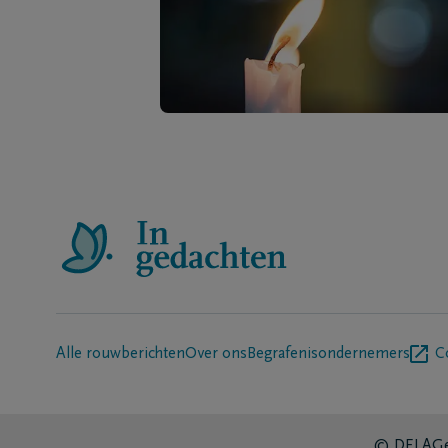
Alle rouwberichten
Over ons
Begrafenisondernemers
C
© DELA
Ge