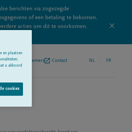
lse berichten via zogezegde
sgegevens of een betaling te bekomen.
eerdere acties om dit te voorkomen.
e en plaatsen
naliteiten;
egrafenisondernemers
Contact
NL
FR
aat u akkoord
lle cookies