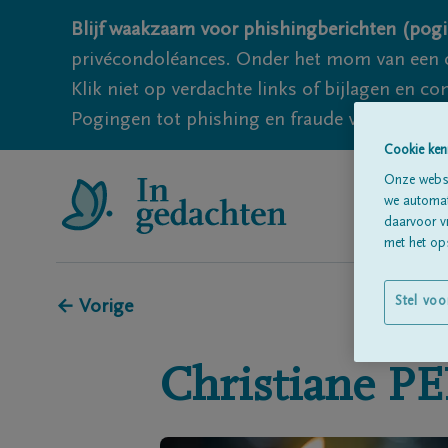
Blijf waakzaam voor phishingberichten (pogi
privécondoléances. Onder het mom van een c
Klik niet op verdachte links of bijlagen en 
Pogingen tot phishing en fraude vallen echter
Cookie ken
Onze websi
we automati
daarvoor v
met het ops
Stel voo
← Vorige
Christiane
PE