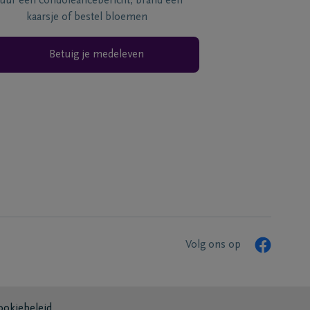
tuur een condoléancebericht, brand een
kaarsje of bestel bloemen
Betuig je medeleven
Volg ons op
ookiebeleid