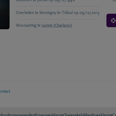
Geboren te
Jumet
op
09/12/1946
S
Overleden te
Montigny-le-Tilleul
op
09/12/2015
Woonachtig te
Jumet (Charleroi)
ontact
bruiksvoorwaarden
Privacyverklaring
Toegankelijkheidsverklaring
C