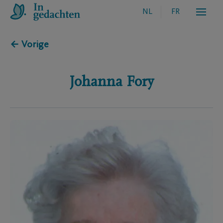
NL
FR
← Vorige
Johanna
Fory