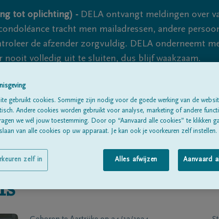
ng tot oplichting) -
DELA ontvangt meldingen over va
ondoléance tracht men mailadressen, andere persoon
controleer de afzender zorgvuldig. DELA onderneemt m
 nooit volledig uit te sluiten, dus blijf waakzaam.
nisgeving
Alle rouwberichten
Over ons
B
te gebruikt cookies. Sommige zijn nodig voor de goede werking van de websit
sch. Andere cookies worden gebruikt voor analyse, marketing of andere functio
ragen we wél jouw toestemming. Door op “Aanvaard alle cookies” te klikken g
laan van alle cookies op uw apparaat. Je kan ook je voorkeuren zelf instellen.
rkeuren zelf in
Alles afwijzen
Aanvaard a
is