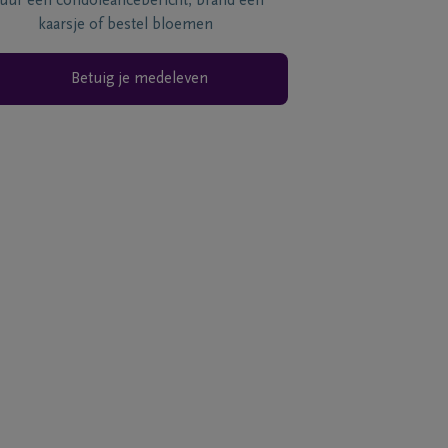
tuur een condoléancebericht, brand een
kaarsje of bestel bloemen
Betuig je medeleven