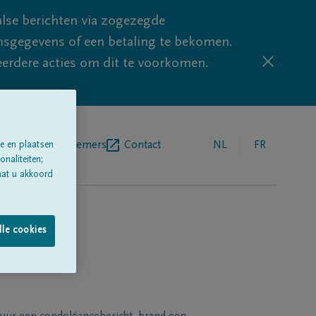
lse berichten via zogezegde
sgegevens of een betaling te bekomen.
eerdere acties om dit te voorkomen.
egrafenisondernemers
Contact
NL
FR
e en plaatsen
naliteiten;
aat u akkoord
lle cookies