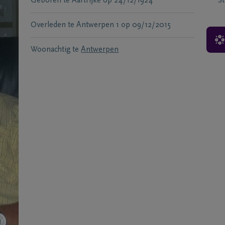
Geboren te
Aartrijke
op
24/12/1924
S
Overleden te
Antwerpen 1
op
09/12/2015
Woonachtig te
Antwerpen