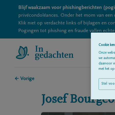
Blijf waakzaam voor phishingberichten (pogi
privécondoléances. Onder het mom van een c
Klik niet op verdachte links of bijlagen en 
Pogingen tot phishing en fraude vallen echter
Cookie ken
Onze websi
we automati
daarvoor v
met het ops
← Vorige
Stel voo
Josef
Bourgeo