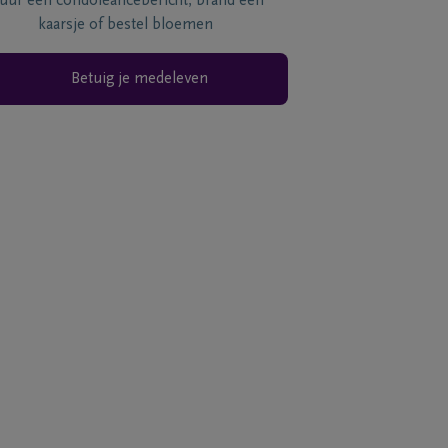
tuur een condoléancebericht, brand een
kaarsje of bestel bloemen
Betuig je medeleven