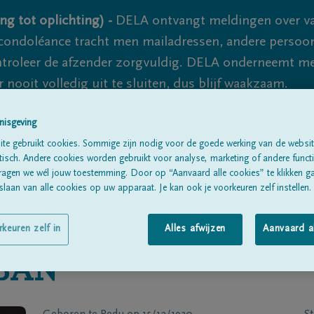
ng tot oplichting) -
DELA ontvangt meldingen over va
ondoléance tracht men mailadressen, andere persoon
controleer de afzender zorgvuldig. DELA onderneemt m
 nooit volledig uit te sluiten, dus blijf waakzaam.
nisgeving
Alle rouwberichten
Over ons
B
te gebruikt cookies. Sommige zijn nodig voor de goede werking van de websit
sch. Andere cookies worden gebruikt voor analyse, marketing of andere functio
ragen we wél jouw toestemming. Door op “Aanvaard alle cookies” te klikken g
laan van alle cookies op uw apparaat. Je kan ook je voorkeuren zelf instellen.
rkeuren zelf in
Alles afwijzen
Aanvaard a
BAN