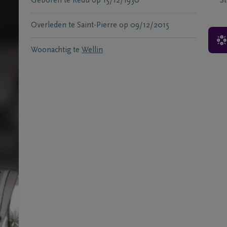
Geboren te
Redu
op
15/12/1930
S
Overleden te
Saint-Pierre
op
09/12/2015
Woonachtig te
Wellin