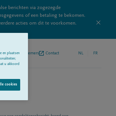
lse berichten via zogezegde
sgegevens of een betaling te bekomen.
eerdere acties om dit te voorkomen.
egrafenisondernemers
Contact
NL
FR
e en plaatsen
naliteiten;
aat u akkoord
lle cookies