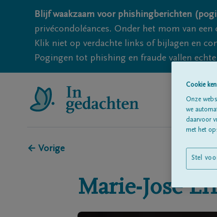
Blijf waakzaam voor phishingberichten (pogi
privécondoléances. Onder het mom van een c
Klik niet op verdachte links of bijlagen en 
Pogingen tot phishing en fraude vallen echter
Cookie ken
Onze websi
we automati
daarvoor v
met het ops
← Vorige
Stel voo
Marie-José
LI