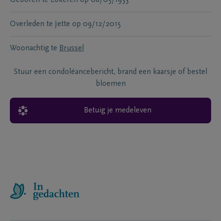
Geboren te
Lokeren
op
08/05/1933
Overleden te
Jette
op
09/12/2015
Woonachtig te
Brussel
Stuur een condoléancebericht, brand een kaarsje of bestel
bloemen
Betuig je medeleven