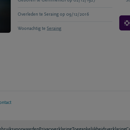
Geboren te
Gemmenich
op
02/12/1927
S
Overleden te
Seraing
op
09/12/2016
Woonachtig te
Seraing
ontact
bruiksvoorwaarden
Privacyverklaring
Toegankelijkheidsverklaring
C