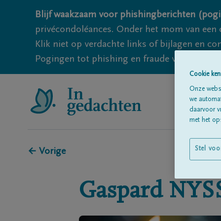
Blijf waakzaam voor phishingberichten (pogi
privécondoléances. Onder het mom van een c
Klik niet op verdachte links of bijlagen en 
Pogingen tot phishing en fraude vallen echter
Cookie ken
Onze websi
we automati
daarvoor v
met het ops
Stel voo
← Vorige
Gaspard
NYS