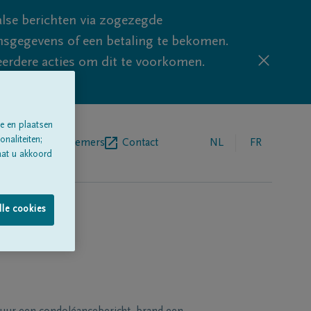
lse berichten via zogezegde
sgegevens of een betaling te bekomen.
eerdere acties om dit te voorkomen.
e en plaatsen
naliteiten;
egrafenisondernemers
Contact
NL
FR
aat u akkoord
lle cookies