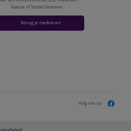
tuur een condoléancebericht, brand een
kaarsje of bestel bloemen
Betuig je medeleven
Volg ons op
ookiebeleid