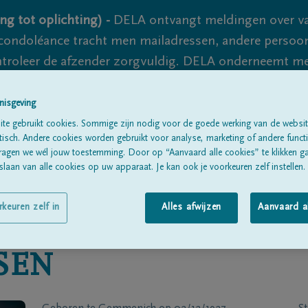
ng tot oplichting) -
DELA ontvangt meldingen over va
ondoléance tracht men mailadressen, andere persoon
controleer de afzender zorgvuldig. DELA onderneemt m
 nooit volledig uit te sluiten, dus blijf waakzaam.
nisgeving
te gebruikt cookies. Sommige zijn nodig voor de goede werking van de websit
sch. Andere cookies worden gebruikt voor analyse, marketing of andere functio
Alle rouwberichten
Over ons
B
ragen we wél jouw toestemming. Door op “Aanvaard alle cookies” te klikken g
laan van alle cookies op uw apparaat. Je kan ook je voorkeuren zelf instellen.
rkeuren zelf in
Alles afwijzen
Aanvaard a
SEN