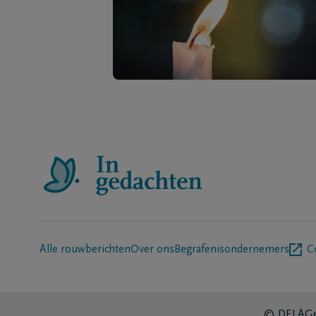
Alle rouwberichten
Over ons
Begrafenisondernemers
C
© DELA
Ge