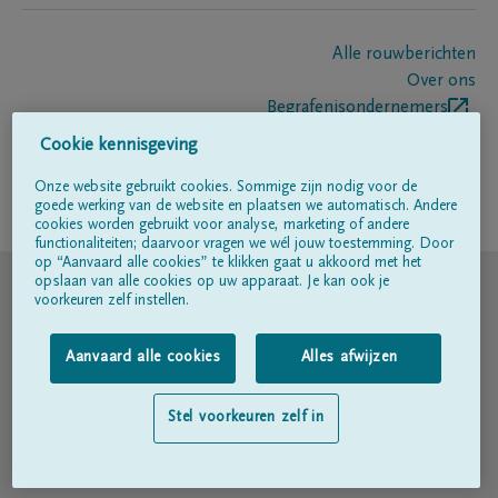
Alle rouwberichten
Over ons
Begrafenisondernemers
Contact
Cookie kennisgeving
Onze website gebruikt cookies. Sommige zijn nodig voor de
goede werking van de website en plaatsen we automatisch. Andere
Volg ons op
cookies worden gebruikt voor analyse, marketing of andere
functionaliteiten; daarvoor vragen we wél jouw toestemming. Door
op “Aanvaard alle cookies” te klikken gaat u akkoord met het
© DELA
opslaan van alle cookies op uw apparaat. Je kan ook je
voorkeuren zelf instellen.
Gebruiksvoorwaarden
Aanvaard alle cookies
Alles afwijzen
Privacyverklaring
Stel voorkeuren zelf in
Toegankelijkheidsverklaring
Cookiebeleid