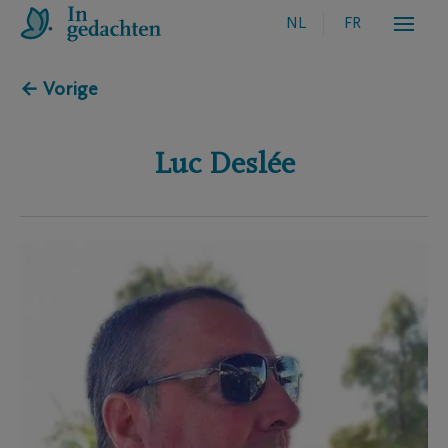
NL
FR
← Vorige
Luc
Deslée