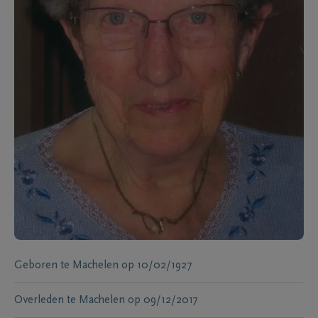
Geboren te
Machelen
op
10/02/1927
Overleden te
Machelen
op
09/12/2017