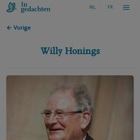
NL
FR
← Vorige
Willy
Honings