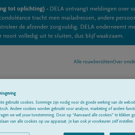
ng tot oplichting) -
DELA ontvangt meldingen over va
ondoléance tracht men mailadressen, andere persoon
controleer de afzender zorgvuldig. DELA onderneemt m
 nooit volledig uit te sluiten, dus blijf waakzaam.
Alle rouwberichten
Over ons
B
nisgeving
te gebruikt cookies. Sommige zijn nodig voor de goede werking van de websit
sch. Andere cookies worden gebruikt voor analyse, marketing of andere functio
ragen we wél jouw toestemming. Door op “Aanvaard alle cookies” te klikken g
laan van alle cookies op uw apparaat. Je kan ook je voorkeuren zelf instellen.