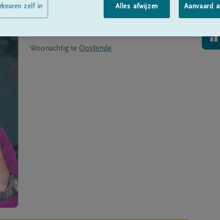
Geboren te
Saint-Pol-sur-Mer
op
24/09/1946
rkeuren zelf in
Alles afwijzen
Aanvaard a
Overleden te
OOSTENDE
op
09/12/2018
Woonachtig te
Oostende