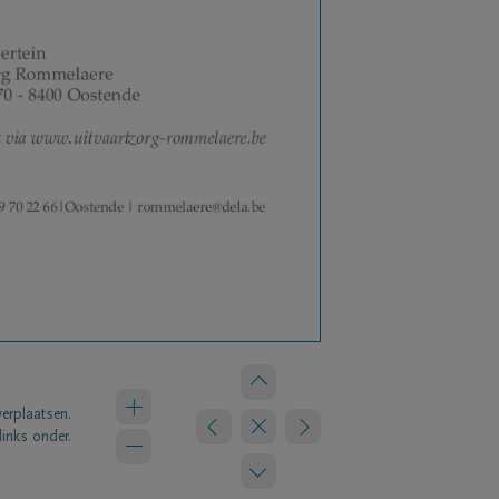
verplaatsen.
links onder.