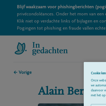
Blijf waakzaam voor phishingberichten (pogi
privécondoléances. Onder het mom van een c
Klik niet op verdachte links of bijlagen en 
Pogingen tot phishing en fraude vallen echter
← Vorige
Cookie ken
Onze websi
we automati
Alain
Bertein
daarvoor v
met het ops