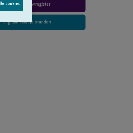
lle cookies
Rouwregister
Digitaal kaarsje branden