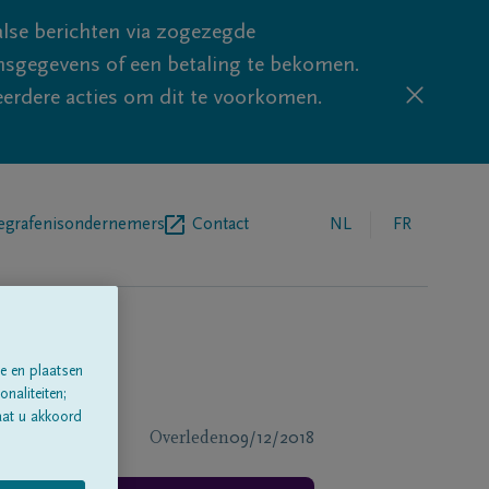
lse berichten via zogezegde
sgegevens of een betaling te bekomen.
eerdere acties om dit te voorkomen.
egrafenisondernemers
Contact
NL
FR
e en plaatsen
naliteiten;
aat u akkoord
Overleden
09/12/2018