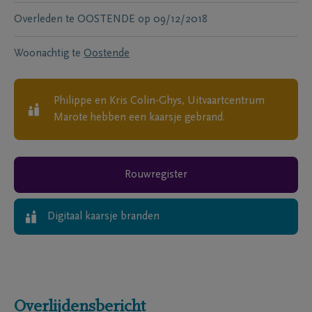
Overleden te
OOSTENDE
op
09/12/2018
Woonachtig te
Oostende
Philippe en Kris Colin-Ghys, Uitvaartcentrum
Marote
hebben een kaarsje gebrand.
Rouwregister
Digitaal kaarsje branden
Overlijdensbericht