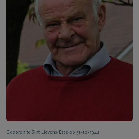
Geboren te
Sint-Lievens-Esse
op
31/10/1942