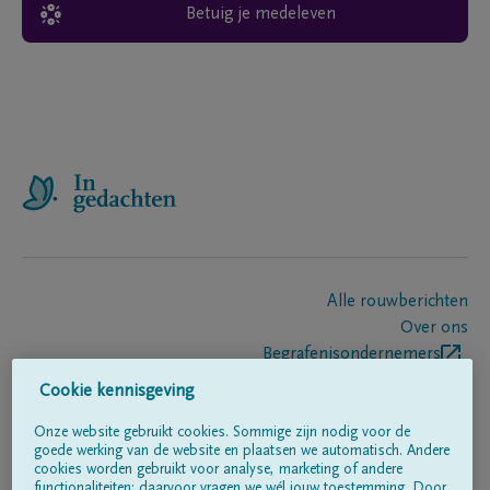
Betuig je medeleven
Alle rouwberichten
Over ons
Begrafenisondernemers
Contact
Cookie kennisgeving
Onze website gebruikt cookies. Sommige zijn nodig voor de
goede werking van de website en plaatsen we automatisch. Andere
Volg ons op
cookies worden gebruikt voor analyse, marketing of andere
functionaliteiten; daarvoor vragen we wél jouw toestemming. Door