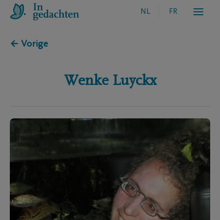
NL
FR
← Vorige
Wenke
Luyckx