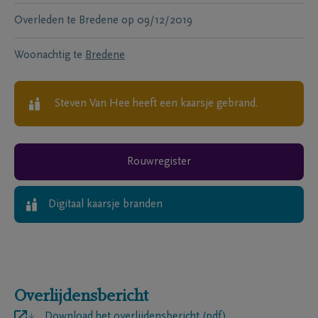
Overleden te
Bredene
op
09/12/2019
Woonachtig te
Bredene
Steven Van Hee
heeft een kaarsje gebrand.
Rouwregister
Digitaal kaarsje branden
Overlijdensbericht
Download het overlijdensbericht (pdf)