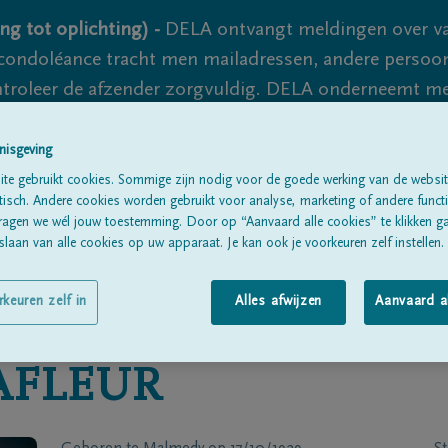
ng tot oplichting) -
DELA ontvangt meldingen over va
ondoléance tracht men mailadressen, andere persoon
controleer de afzender zorgvuldig. DELA onderneemt m
 nooit volledig uit te sluiten, dus blijf waakzaam.
nisgeving
te gebruikt cookies. Sommige zijn nodig voor de goede werking van de websit
sch. Andere cookies worden gebruikt voor analyse, marketing of andere functio
Alle rouwberichten
Over ons
B
ragen we wél jouw toestemming. Door op “Aanvaard alle cookies” te klikken g
laan van alle cookies op uw apparaat. Je kan ook je voorkeuren zelf instellen.
rkeuren zelf in
Alles afwijzen
Aanvaard a
AFLEUR