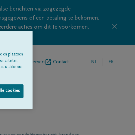
lse berichten via zogezegde
sgegevens of een betaling te bekomen.
eerdere acties om dit te voorkomen.
e en plaatsen
naliteiten;
egrafenisondernemers
Contact
NL
FR
aat u akkoord
lle cookies