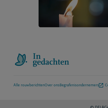
Alle rouwberichten
Over ons
Begrafenisondernemers
C
© DELA
Ge