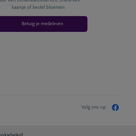
tuur een condoléancebericht, brand een
kaarsje of bestel bloemen
Betuig je medeleven
Volg ons op
ookiebeleid