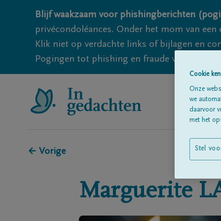
Blijf waakzaam voor phishingberichten (pogi
privécondoléances. Onder het mom van een c
Klik niet op verdachte links of bijlagen en 
Pogingen tot phishing en fraude vallen echter
Cookie ken
Onze websi
we automati
daarvoor v
met het ops
Stel voo
← Vorige
Marguerite
L