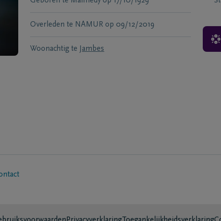
Geboren te
Malmedy
op
17/10/1929
S
Overleden te
NAMUR
op
09/12/2019
Woonachtig te
Jambes
ontact
bruiksvoorwaarden
Privacyverklaring
Toegankelijkheidsverklaring
C