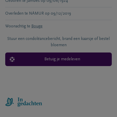
Geboren te
Jambes
op
09/06/1924
Overleden te
NAMUR
op
09/12/2019
Woonachtig te
Bouge
Stuur een condoléancebericht, brand een kaarsje of bestel
bloemen
Betuig je medeleven