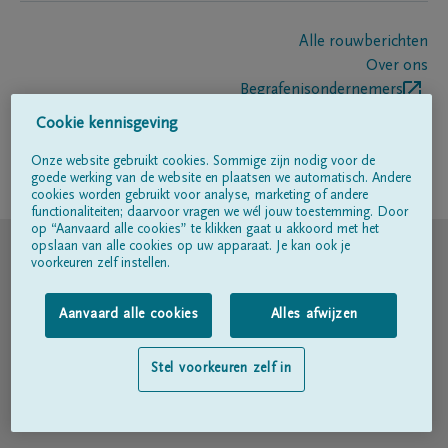
Alle rouwberichten
Over ons
Begrafenisondernemers
Contact
Cookie kennisgeving
Onze website gebruikt cookies. Sommige zijn nodig voor de
goede werking van de website en plaatsen we automatisch. Andere
Volg ons op
cookies worden gebruikt voor analyse, marketing of andere
functionaliteiten; daarvoor vragen we wél jouw toestemming. Door
op “Aanvaard alle cookies” te klikken gaat u akkoord met het
© DELA
opslaan van alle cookies op uw apparaat. Je kan ook je
voorkeuren zelf instellen.
Gebruiksvoorwaarden
Aanvaard alle cookies
Alles afwijzen
Privacyverklaring
Stel voorkeuren zelf in
Toegankelijkheidsverklaring
Cookiebeleid