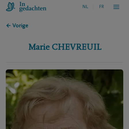
NL
FR
← Vorige
Marie
CHEVREUIL