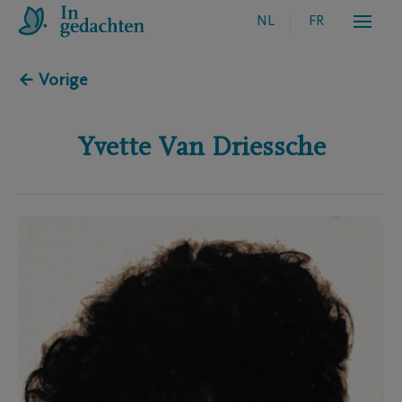
NL
FR
← Vorige
Yvette
Van Driessche