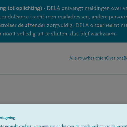
ng tot oplichting) -
DELA ontvangt meldingen over va
ondoléance tracht men mailadressen, andere persoon
controleer de afzender zorgvuldig. DELA onderneemt m
 nooit volledig uit te sluiten, dus blijf waakzaam.
Alle rouwberichten
Over ons
B
ns
nisgeving
te gebruikt cookies. Sommige zijn nodig voor de goede werking van de websit