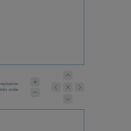
verplaatsen.
links onder.