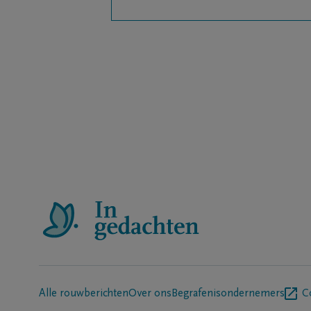
Alle rouwberichten
Over ons
Begrafenisondernemers
C