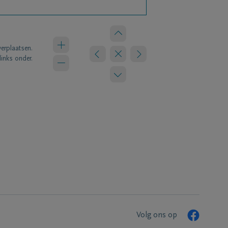
verplaatsen.
links onder.
Volg ons op