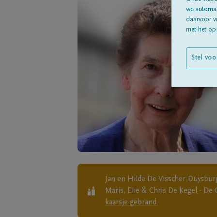
we automati
daarvoor v
met het ops
Stel voo
Jan en Hilde De Visscher-Duysburg
Maris, Elie & Chris De Kegel - De 
kaarsje gebrand.