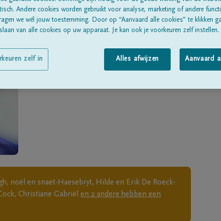
Geboren te
Aalter
op
08/02/1929
sch. Andere cookies worden gebruikt voor analyse, marketing of andere functio
ragen we wél jouw toestemming. Door op “Aanvaard alle cookies” te klikken g
Overleden te
OOSTERZELE
op
09/12/2020
laan van alle cookies op uw apparaat. Je kan ook je voorkeuren zelf instellen.
Woonachtig te
Balegem
rkeuren zelf in
Alles afwijzen
Aanvaard a
h, noël en snaet-Haesebryt, Hilde en Erik De Roeck-
Cock, Christiane Gabriël
en
2
andere
hebben een