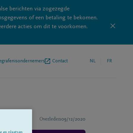
lse berichten via zogezegde
sgegevens of een betaling te bekomen.
eerdere acties om dit te voorkomen.
egrafenisondernemers
Contact
NL
FR
Overleden
09/12/2020
e en plaatsen