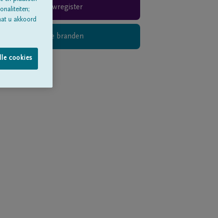
Rouwregister
naliteiten;
aat u akkoord
Digitaal kaarsje branden
lle cookies