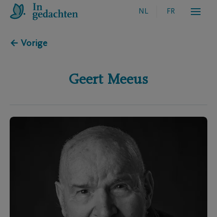
NL
FR
← Vorige
Geert
Meeus