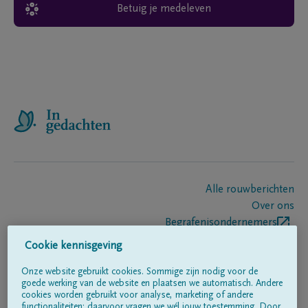
Betuig je medeleven
Alle rouwberichten
Over ons
Begrafenisondernemers
Contact
Cookie kennisgeving
Onze website gebruikt cookies. Sommige zijn nodig voor de
goede werking van de website en plaatsen we automatisch. Andere
Volg ons op
cookies worden gebruikt voor analyse, marketing of andere
functionaliteiten; daarvoor vragen we wél jouw toestemming. Door