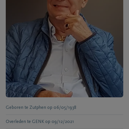
Geboren te
Zutphen
op
06/05/1938
Overleden te
GENK
op
09/12/2021