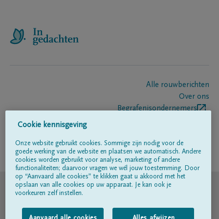
Alle rouwberichten
Over ons
Begrafenisondernemers
Contact
Cookie kennisgeving
Onze website gebruikt cookies. Sommige zijn nodig voor de
goede werking van de website en plaatsen we automatisch. Andere
Volg ons op
cookies worden gebruikt voor analyse, marketing of andere
functionaliteiten; daarvoor vragen we wél jouw toestemming. Door
op “Aanvaard alle cookies” te klikken gaat u akkoord met het
© DELA
opslaan van alle cookies op uw apparaat. Je kan ook je
voorkeuren zelf instellen.
Gebruiksvoorwaarden
Aanvaard alle cookies
Alles afwijzen