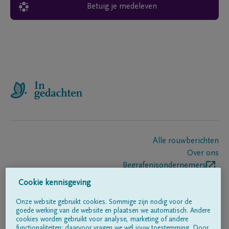
Betuig je medeleven
Alle rouwberichten
Over ons
Begrafenisondernemers
Contact
Cookie kennisgeving
Onze website gebruikt cookies. Sommige zijn nodig voor de
goede werking van de website en plaatsen we automatisch. Andere
Volg ons op
cookies worden gebruikt voor analyse, marketing of andere
functionaliteiten; daarvoor vragen we wél jouw toestemming. Door