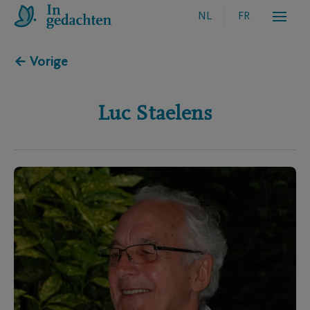
NL
FR
← Vorige
Luc
Staelens