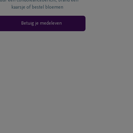
tuur een condoléancebericht, brand een
kaarsje of bestel bloemen
Betuig je medeleven