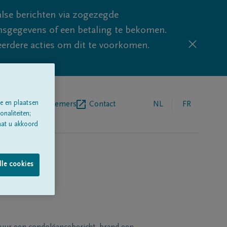
lse berichten via zogezegde
sgegevens of een betaling te bekomen.
eerdere acties om dit te voorkomen.
e en plaatsen
egrafenisondernemers
Contact
NL
FR
naliteiten;
aat u akkoord
lle cookies