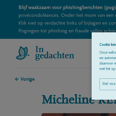
Blijf waakzaam voor phishingberichten (pogi
privécondoléances. Onder het mom van een c
Klik niet op verdachte links of bijlagen en 
Pogingen tot phishing en fraude vallen echter
Cookie ken
Onze websi
we automati
daarvoor v
met het ops
← Vorige
Stel voo
Micheline
RE