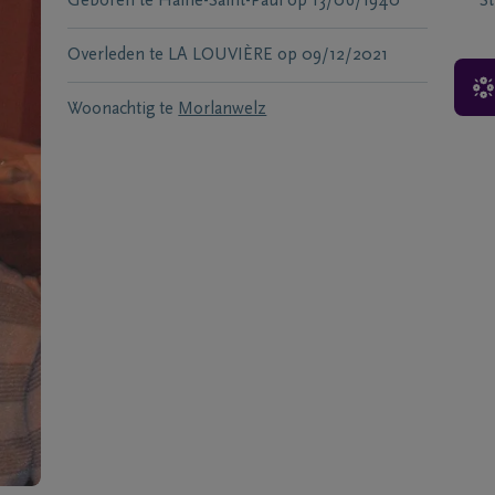
Geboren te
Haine-Saint-Paul
op
13/06/1940
S
Overleden te
LA LOUVIÈRE
op
09/12/2021
Woonachtig te
Morlanwelz