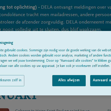
ng tot oplichting) -
DELA ontvangt meldingen over va
ondoléance tracht men mailadressen, andere persoon
controleer de afzender zorgvuldig. DELA onderneemt m
 nooit volledig uit te sluiten, dus blijf waakzaam.
nisgeving
te gebruikt cookies. Sommige zijn nodig voor de goede werking van de websit
Alle rouwberichten
Over ons
B
sch. Andere cookies worden gebruikt voor analyse, marketing of andere functio
ragen we wél jouw toestemming. Door op “Aanvaard alle cookies” te klikken g
laan van alle cookies op uw apparaat. Je kan ook je voorkeuren zelf instellen.
rkeuren zelf in
Alles afwijzen
Aanvaard a
NUART