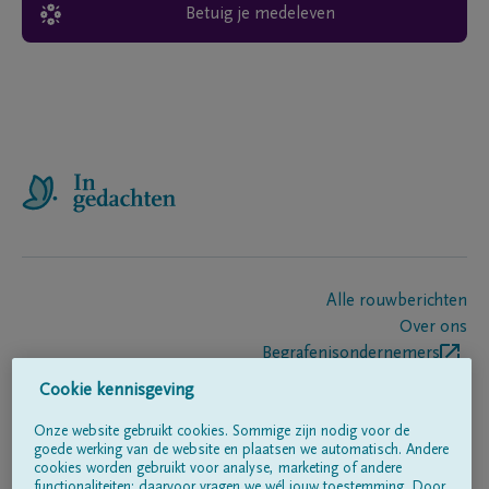
Betuig je medeleven
Alle rouwberichten
Over ons
Begrafenisondernemers
Contact
Cookie kennisgeving
Onze website gebruikt cookies. Sommige zijn nodig voor de
goede werking van de website en plaatsen we automatisch. Andere
Volg ons op
cookies worden gebruikt voor analyse, marketing of andere
functionaliteiten; daarvoor vragen we wél jouw toestemming. Door