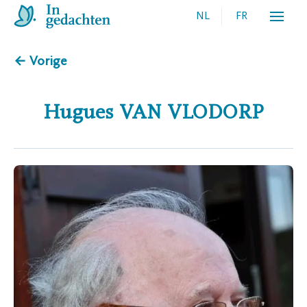
NL
FR
← Vorige
Hugues
VAN VLODORP