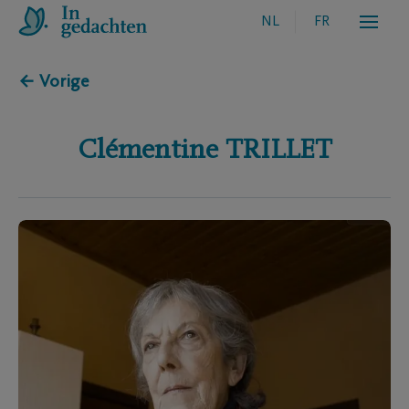
NL
FR
← Vorige
Clémentine
TRILLET