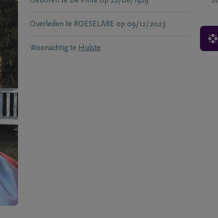
Geboren te
De Pinte
op
22/08/1929
S
Overleden te
ROESELARE
op
09/12/2023
Woonachtig te
Hulste