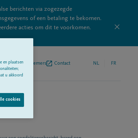
lse berichten via zogezegde
sgegevens of een betaling te bekomen.
eerdere acties om dit te voorkomen.
e en plaatsen
egrafenisondernemers
Contact
NL
FR
naliteiten;
aat u akkoord
lle cookies