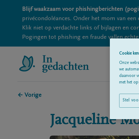
Blijf waakzaam voor phishingberichten (pogi
privécondoléances. Onder het mom van een c
Klik niet op verdachte links of bijlagen en 
Pogingen tot phishing en fraude vallen echter
Cookie ken
Onze websi
we automati
daarvoor v
met het ops
← Vorige
Stel voo
Jacqueline
Mo