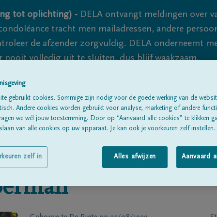
ng tot oplichting) -
DELA ontvangt meldingen over va
ondoléance tracht men mailadressen, andere persoon
controleer de afzender zorgvuldig. DELA onderneemt m
 nooit volledig uit te sluiten, dus blijf waakzaam.
nisgeving
te gebruikt cookies. Sommige zijn nodig voor de goede werking van de websit
Alle rouwberichten
Over ons
B
sch. Andere cookies worden gebruikt voor analyse, marketing of andere functio
ragen we wél jouw toestemming. Door op “Aanvaard alle cookies” te klikken g
laan van alle cookies op uw apparaat. Je kan ook je voorkeuren zelf instellen.
rkeuren zelf in
Alles afwijzen
Aanvaard a
erman