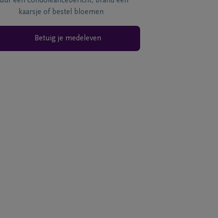
tuur een condoléancebericht, brand een
kaarsje of bestel bloemen
Betuig je medeleven