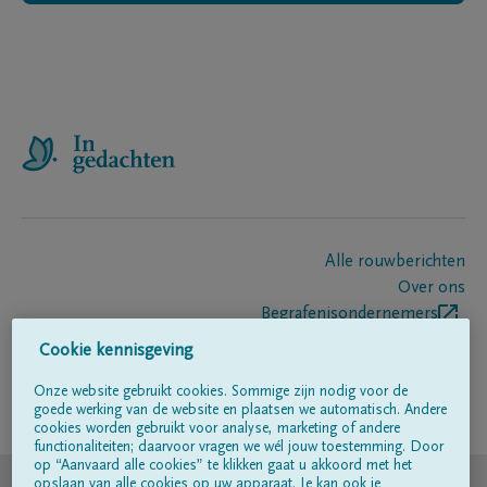
Alle rouwberichten
Over ons
Begrafenisondernemers
Contact
Cookie kennisgeving
Onze website gebruikt cookies. Sommige zijn nodig voor de
goede werking van de website en plaatsen we automatisch. Andere
Volg ons op
cookies worden gebruikt voor analyse, marketing of andere
functionaliteiten; daarvoor vragen we wél jouw toestemming. Door
op “Aanvaard alle cookies” te klikken gaat u akkoord met het
© DELA
opslaan van alle cookies op uw apparaat. Je kan ook je