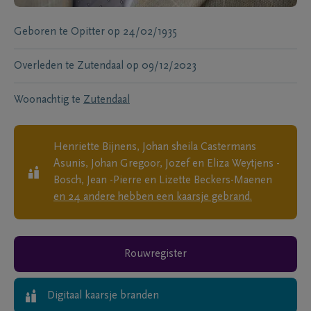
Geboren te
Opitter
op
24/02/1935
Overleden te
Zutendaal
op
09/12/2023
Woonachtig te
Zutendaal
Henriette Bijnens, Johan sheila Castermans
Asunis, Johan Gregoor, Jozef en Eliza Weytjens -
Bosch, Jean -Pierre en Lizette Beckers-Maenen
en
24
andere
hebben een kaarsje gebrand.
Rouwregister
Digitaal kaarsje branden