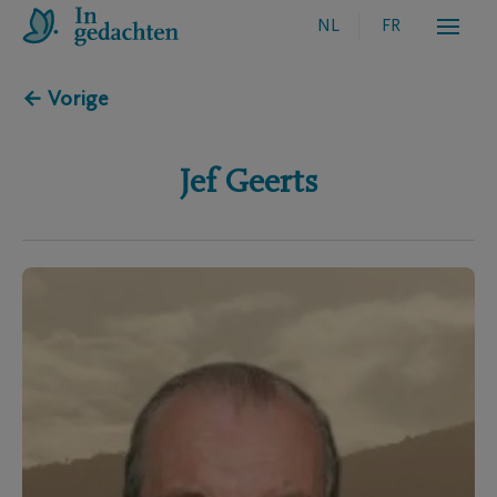
NL
FR
← Vorige
Jef
Geerts