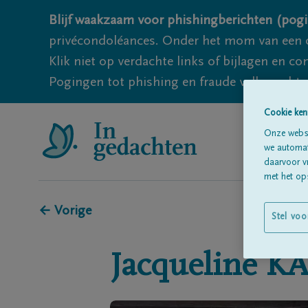
Blijf waakzaam voor phishingberichten (pogi
privécondoléances. Onder het mom van een c
Klik niet op verdachte links of bijlagen en 
Pogingen tot phishing en fraude vallen echter
Cookie ken
Onze websi
we automati
daarvoor v
met het ops
← Vorige
Stel voo
Jacqueline
KA