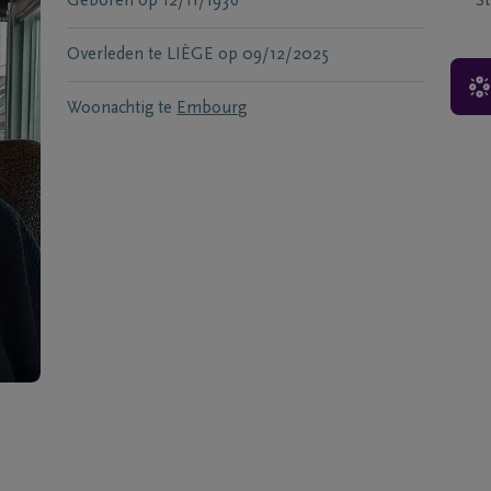
Geboren
op
12/11/1936
S
Overleden te
LIÈGE
op
09/12/2025
Woonachtig te
Embourg