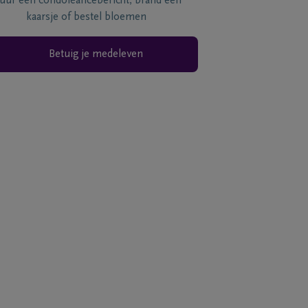
tuur een condoléancebericht, brand een
kaarsje of bestel bloemen
Betuig je medeleven