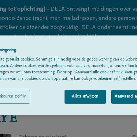
ng tot oplichting) -
DELA ontvangt meldingen over va
ondoléance tracht men mailadressen, andere persoon
controleer de afzender zorgvuldig. DELA onderneemt m
 nooit volledig uit te sluiten, dus blijf waakzaam.
nisgeving
te gebruikt cookies. Sommige zijn nodig voor de goede werking van de websit
Alle rouwberichten
Over ons
B
sch. Andere cookies worden gebruikt voor analyse, marketing of andere functio
ragen we wél jouw toestemming. Door op “Aanvaard alle cookies” te klikken g
laan van alle cookies op uw apparaat. Je kan ook je voorkeuren zelf instellen.
rkeuren zelf in
Alles afwijzen
Aanvaard a
YE