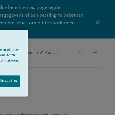
lse berichten via zogezegde
sgegevens of een betaling te bekomen.
eerdere acties om dit te voorkomen.
e en plaatsen
egrafenisondernemers
Contact
NL
FR
naliteiten;
aat u akkoord
lle cookies