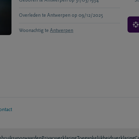
Geboren te
Antwerpen
op
31/03/1934
S
Overleden te
Antwerpen
op
09/12/2025
Woonachtig te
Antwerpen
ontact
bruiksvoorwaarden
Privacyverklaring
Toegankelijkheidsverklaring
C