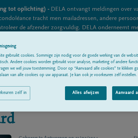
ng tot oplichting) -
DELA ontvangt meldingen over va
ondoléance tracht men mailadressen, andere persoon
controleer de afzender zorgvuldig. DELA onderneemt m
 nooit volledig uit te sluiten, dus blijf waakzaam.
nisgeving
te gebruikt cookies. Sommige zijn nodig voor de goede werking van de websit
sch. Andere cookies worden gebruikt voor analyse, marketing of andere functio
Alle rouwberichten
Over ons
B
ragen we wél jouw toestemming. Door op “Aanvaard alle cookies” te klikken g
laan van alle cookies op uw apparaat. Je kan ook je voorkeuren zelf instellen.
rkeuren zelf in
Alles afwijzen
Aanvaard a
rd