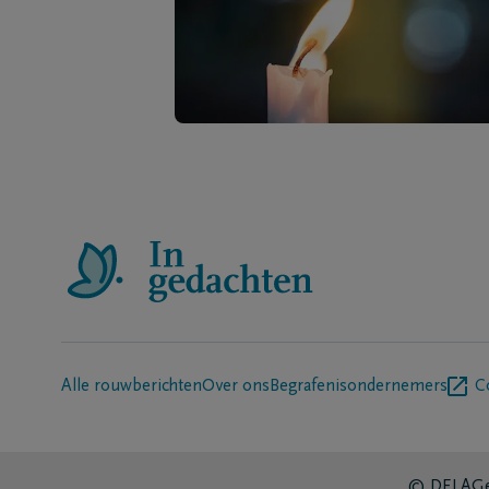
Alle rouwberichten
Over ons
Begrafenisondernemers
C
© DELA
Ge