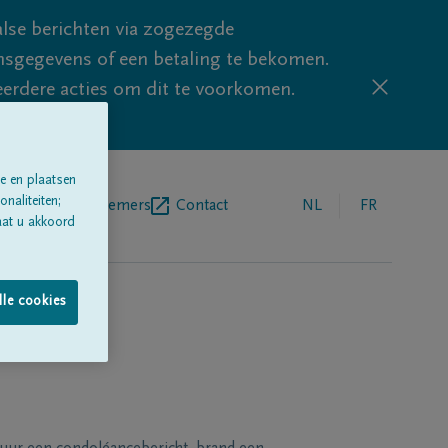
lse berichten via zogezegde
sgegevens of een betaling te bekomen.
eerdere acties om dit te voorkomen.
e en plaatsen
naliteiten;
egrafenisondernemers
Contact
NL
FR
aat u akkoord
lle cookies