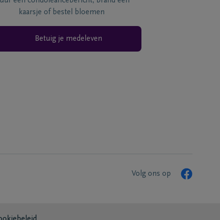
tuur een condoléancebericht, brand een
kaarsje of bestel bloemen
Betuig je medeleven
Volg ons op
ookiebeleid