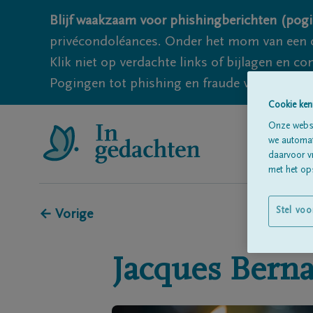
Blijf waakzaam voor phishingberichten (pogi
privécondoléances. Onder het mom van een c
Klik niet op verdachte links of bijlagen en 
Pogingen tot phishing en fraude vallen echter
Cookie ken
Onze websi
we automati
daarvoor v
met het ops
Stel voo
← Vorige
Jacques
Berna