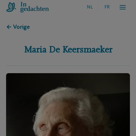
NL
FR
← Vorige
Maria
De Keersmaeker