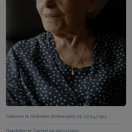
Geboren te
Hoboken (Antwerpen)
op
27/04/1923
Overleden te
Zoersel
op
09/12/2025