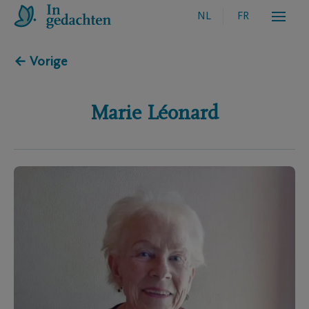
NL
FR
← Vorige
Marie
Léonard