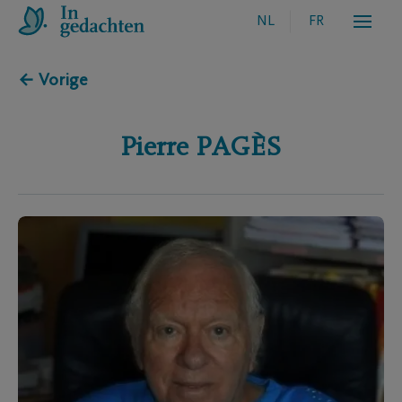
NL
FR
← Vorige
Pierre
PAGÈS