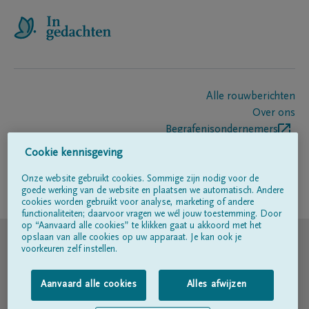
Alle rouwberichten
Over ons
Begrafenisondernemers
Contact
Cookie kennisgeving
Onze website gebruikt cookies. Sommige zijn nodig voor de
goede werking van de website en plaatsen we automatisch. Andere
Volg ons op
cookies worden gebruikt voor analyse, marketing of andere
functionaliteiten; daarvoor vragen we wél jouw toestemming. Door
op “Aanvaard alle cookies” te klikken gaat u akkoord met het
© DELA
opslaan van alle cookies op uw apparaat. Je kan ook je
voorkeuren zelf instellen.
Gebruiksvoorwaarden
Aanvaard alle cookies
Alles afwijzen
Privacyverklaring